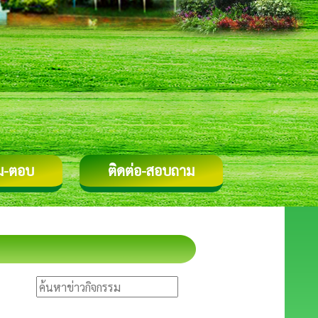
ม-ตอบ
ติดต่อ-สอบถาม